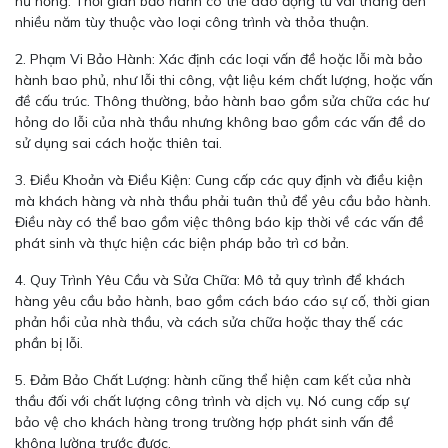
hư hỏng. Thời gian bảo hành có thể dao động từ vài tháng đến
nhiều năm tùy thuộc vào loại công trình và thỏa thuận.
2. Phạm Vi Bảo Hành: Xác định các loại vấn đề hoặc lỗi mà bảo
hành bao phủ, như lỗi thi công, vật liệu kém chất lượng, hoặc vấn
đề cấu trúc. Thông thường, bảo hành bao gồm sửa chữa các hư
hỏng do lỗi của nhà thầu nhưng không bao gồm các vấn đề do
sử dụng sai cách hoặc thiên tai.
3. Điều Khoản và Điều Kiện: Cung cấp các quy định và điều kiện
mà khách hàng và nhà thầu phải tuân thủ để yêu cầu bảo hành.
Điều này có thể bao gồm việc thông báo kịp thời về các vấn đề
phát sinh và thực hiện các biện pháp bảo trì cơ bản.
4. Quy Trình Yêu Cầu và Sửa Chữa: Mô tả quy trình để khách
hàng yêu cầu bảo hành, bao gồm cách báo cáo sự cố, thời gian
phản hồi của nhà thầu, và cách sửa chữa hoặc thay thế các
phần bị lỗi.
5. Đảm Bảo Chất Lượng: hành cũng thể hiện cam kết của nhà
thầu đối với chất lượng công trình và dịch vụ. Nó cung cấp sự
bảo vệ cho khách hàng trong trường hợp phát sinh vấn đề
không lường trước được.