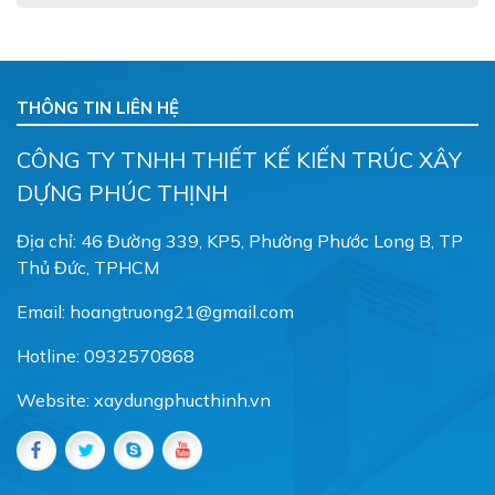
THÔNG TIN LIÊN HỆ
CÔNG TY TNHH THIẾT KẾ KIẾN TRÚC XÂY
DỰNG PHÚC THỊNH
Địa chỉ: 46 Đường 339, KP5, Phường Phước Long B, TP
Thủ Đức, TPHCM
Email: hoangtruong21@gmail.com
Hotline: 0932570868
Website: xaydungphucthinh.vn