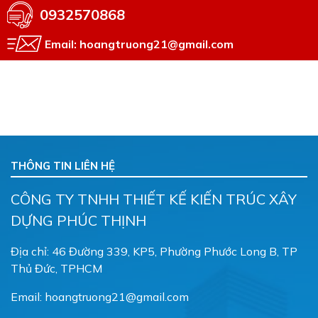
0932570868
Email: hoangtruong21@gmail.com
THÔNG TIN LIÊN HỆ
CÔNG TY TNHH THIẾT KẾ KIẾN TRÚC XÂY
DỰNG PHÚC THỊNH
Địa chỉ: 46 Đường 339, KP5, Phường Phước Long B, TP
Thủ Đức, TPHCM
Email: hoangtruong21@gmail.com
Hotline: 0932570868