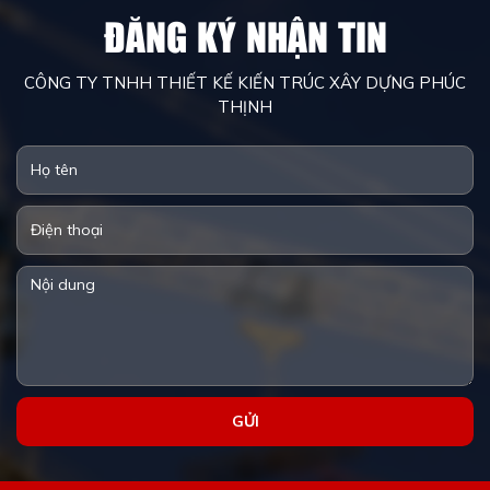
phát triển và ứng dụng các
cư dân đô thị.
ĐĂNG KÝ NHẬN TIN
vật liệu mới.
CÔNG TY TNHH THIẾT KẾ KIẾN TRÚC XÂY DỰNG PHÚC
THỊNH