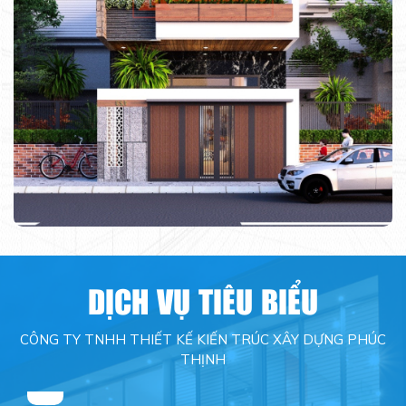
DỊCH VỤ TIÊU BIỂU
CÔNG TY TNHH THIẾT KẾ KIẾN TRÚC XÂY DỰNG PHÚC
TƯ
THỊNH
VẤN